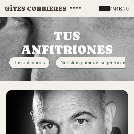
GÎTES CORBIERES
MENÚ
es
TUS
ANFITRIONES
Tus anfitriones
Nuestras primeras sugerencias